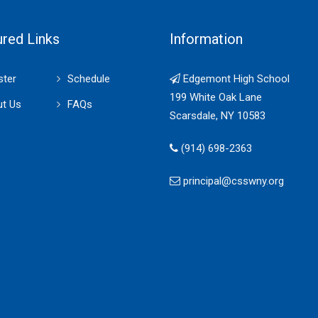
ured Links
Information
ster
Schedule
Edgemont High School
199 White Oak Lane
t Us
FAQs
Scarsdale, NY 10583
(914) 698-2363
principal@csswny.org