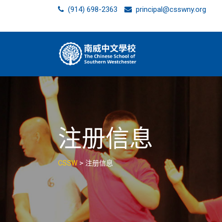
Skip
(914) 698-2363
principal@csswny.org
to
content
注册信息
>
CSSW
注册信息