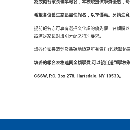
為鼓勵各家長儘早報名﹐本校現提供學費優惠﹐每位
希望各位舊生家長盡快報名﹐以享優惠。另請注意，
提前報名亦可享有選擇文化課的優先權﹐名額將以
證滿足家長對班別分配之特別要求。
請各位家長清楚及準確地填寫所有資料(包括聯絡
填妥的報名表格連同全額學費,可以親自送到學校
CSSW, P.O. Box 278, Hartsdale, NY 10530。