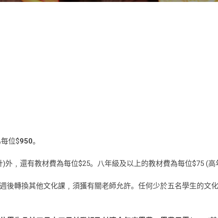
為每位$
950
。
位計)外﹐還有教材費為每位$25。八年級及以上的教材費為每位$75 (
兩週後轉換其他文化課﹐須獲有關老師允許。任何少於五名學生的文