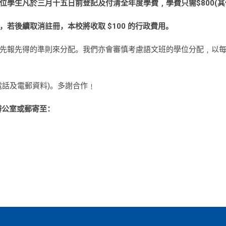
學生凡於三月十五日前登記及付清全年度學費﹐學費只需$800(其
若後續取消註冊，本校將收取 $100 的行政費用。
先報先得的準則來分配。我們亦會審慎考慮語文班的學位分配﹐以
電話及電郵資料)。多謝合作﹗
辦公室或郵寄至：